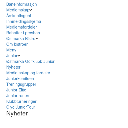
Baneinformasjon
Medlemskap
Årskontingent
Innmeldingsskjema
Medlemsfordeler
Rabatter i proshop
Østmarka Bistro
Om bistroen
Meny
Junior
Østmarka Golfklubb Junior
Nyheter
Medlemskap og fordeler
Juniorkomiteen
Treningsgrupper
Junior Elite
Juniortrenere
Klubbturneringer
Olyo JuniorTour
Nyheter