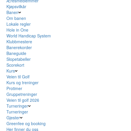
Æresmedlemmer
Kjøpsvilkår
Banen
Om banen
Lokale regler
Hole in One
World Handicap System
Klubbmestere
Banerekorder
Baneguide
Slopetabeller
Scorekort
Kurs
Veien til Golf
Kurs og treninger
Protimer
Gruppetreninger
Veien til golf 2026
Turneringer
Turneringer
Gjester
Greenfee og booking
Her finner du oss