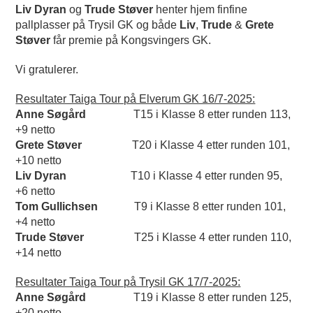
Liv Dyran
og
Trude Støver
henter hjem finfine
pallplasser på Trysil GK og både
Liv
,
Trude
&
Grete
Støver
får premie på Kongsvingers GK.
Vi gratulerer.
Resultater Taiga Tour på Elverum GK 16/7-2025:
Anne Søgård
T15 i Klasse 8 etter runden 113,
+9 netto
Grete Støver
T20 i Klasse 4 etter runden 101,
+10 netto
Liv Dyran
T10 i Klasse 4 etter runden 95,
+6 netto
Tom Gullichsen
T9 i Klasse 8 etter runden 101,
+4 netto
Trude Støver
T25 i Klasse 4 etter runden 110,
+14 netto
Resultater Taiga Tour på Trysil GK 17/7-2025:
Anne Søgård
T19 i Klasse 8 etter runden 125,
+20 netto