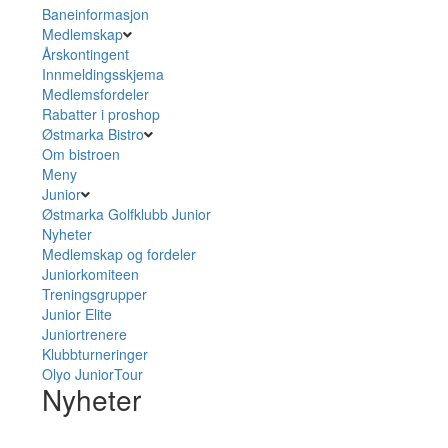
Baneinformasjon
Medlemskap
Årskontingent
Innmeldingsskjema
Medlemsfordeler
Rabatter i proshop
Østmarka Bistro
Om bistroen
Meny
Junior
Østmarka Golfklubb Junior
Nyheter
Medlemskap og fordeler
Juniorkomiteen
Treningsgrupper
Junior Elite
Juniortrenere
Klubbturneringer
Olyo JuniorTour
Nyheter