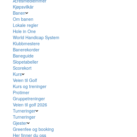
Æresmedlemmer
Kjøpsvilkår
Banen
Om banen
Lokale regler
Hole in One
World Handicap System
Klubbmestere
Banerekorder
Baneguide
Slopetabeller
Scorekort
Kurs
Veien til Golf
Kurs og treninger
Protimer
Gruppetreninger
Veien til golf 2026
Turneringer
Turneringer
Gjester
Greenfee og booking
Her finner du oss