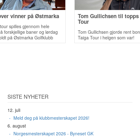
øver vinner på Østmarka
Tom Gullichsen til topps
Tour
our spilles gjennom hele
 forskjellige baner og lørdag
Tom Gullichsen gjorde rent bor
oldt på Østmarka Golfklubb
Taiga Tour i helgen som var!
 deltakere!
SISTE NYHETER
12. juli
Meld deg på klubbmesterskapet 2026!
6. august
Norgesmesterskapet 2026 - Byneset GK