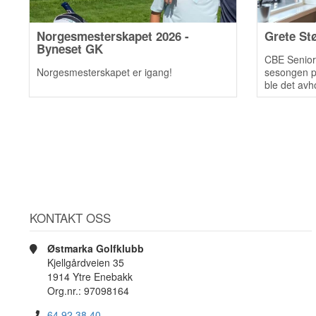
Norgesmesterskapet 2026 -
Grete St
Byneset GK
CBE Seniort
Norgesmesterskapet er igang!
sesongen på
ble det avh
med hele 87
KONTAKT OSS
Østmarka Golfklubb
Kjellgårdveien 35
1914 Ytre Enebakk
Org.nr.: 97098164
64 92 38 40