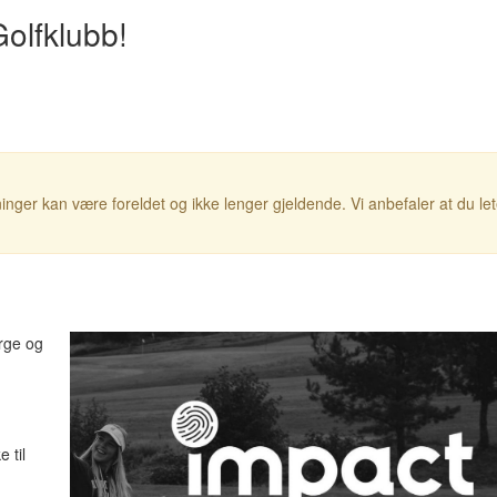
Golfklubb!
inger kan være foreldet og ikke lenger gjeldende. Vi anbefaler at du le
rge og
m
 til