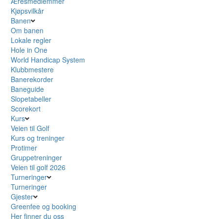
Æresmedlemmer
Kjøpsvilkår
Banen
Om banen
Lokale regler
Hole in One
World Handicap System
Klubbmestere
Banerekorder
Baneguide
Slopetabeller
Scorekort
Kurs
Veien til Golf
Kurs og treninger
Protimer
Gruppetreninger
Veien til golf 2026
Turneringer
Turneringer
Gjester
Greenfee og booking
Her finner du oss