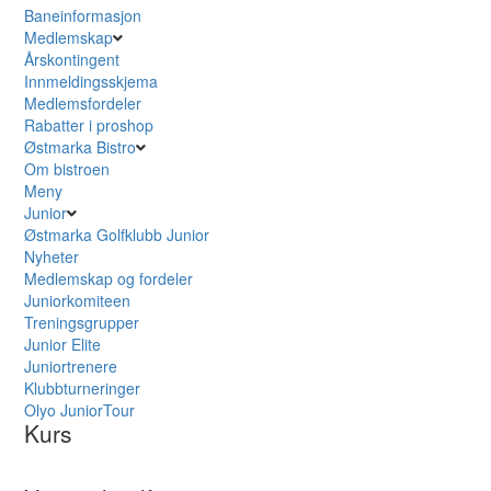
Baneinformasjon
Medlemskap
Årskontingent
Innmeldingsskjema
Medlemsfordeler
Rabatter i proshop
Østmarka Bistro
Om bistroen
Meny
Junior
Østmarka Golfklubb Junior
Nyheter
Medlemskap og fordeler
Juniorkomiteen
Treningsgrupper
Junior Elite
Juniortrenere
Klubbturneringer
Olyo JuniorTour
Kurs