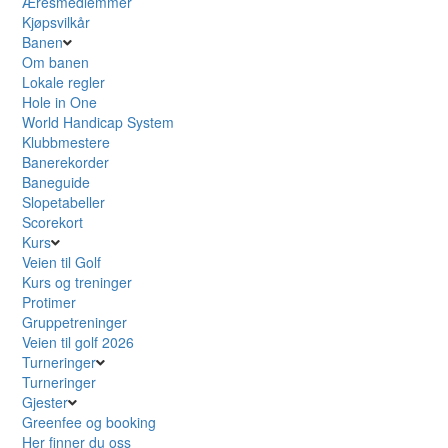
Æresmedlemmer
Kjøpsvilkår
Banen
Om banen
Lokale regler
Hole in One
World Handicap System
Klubbmestere
Banerekorder
Baneguide
Slopetabeller
Scorekort
Kurs
Veien til Golf
Kurs og treninger
Protimer
Gruppetreninger
Veien til golf 2026
Turneringer
Turneringer
Gjester
Greenfee og booking
Her finner du oss