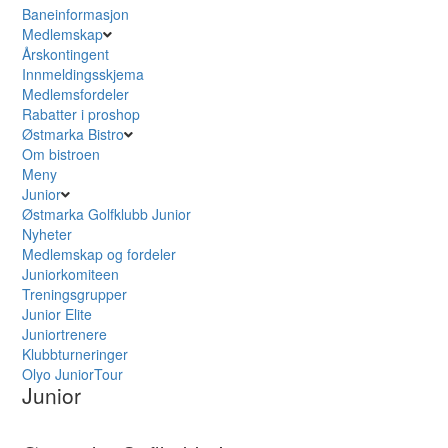
Baneinformasjon
Medlemskap
Årskontingent
Innmeldingsskjema
Medlemsfordeler
Rabatter i proshop
Østmarka Bistro
Om bistroen
Meny
Junior
Østmarka Golfklubb Junior
Nyheter
Medlemskap og fordeler
Juniorkomiteen
Treningsgrupper
Junior Elite
Juniortrenere
Klubbturneringer
Olyo JuniorTour
Junior