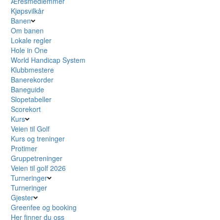
Æresmedlemmer
Kjøpsvilkår
Banen
Om banen
Lokale regler
Hole in One
World Handicap System
Klubbmestere
Banerekorder
Baneguide
Slopetabeller
Scorekort
Kurs
Veien til Golf
Kurs og treninger
Protimer
Gruppetreninger
Veien til golf 2026
Turneringer
Turneringer
Gjester
Greenfee og booking
Her finner du oss