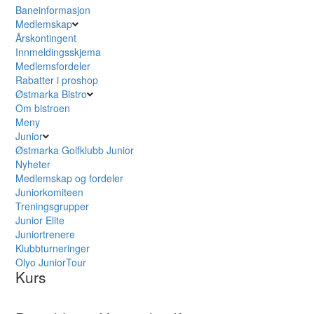
Baneinformasjon
Medlemskap
Årskontingent
Innmeldingsskjema
Medlemsfordeler
Rabatter i proshop
Østmarka Bistro
Om bistroen
Meny
Junior
Østmarka Golfklubb Junior
Nyheter
Medlemskap og fordeler
Juniorkomiteen
Treningsgrupper
Junior Elite
Juniortrenere
Klubbturneringer
Olyo JuniorTour
Kurs